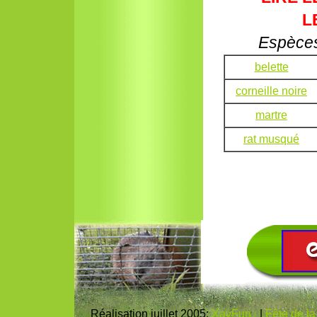
L
Espèces
belette
corneille noire
martre
rat musqué
Réalisation juillet 2005:
XavFun
|
Fête de l