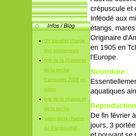
crépuscule et 
Inféodé aux mi
étangs, mares, 
Originaire d'A
Un sanglier charge
en 1905 en Tch
des promeneurs
l'Europe.
fete de la chasse et
de la peche
Nourriture :
Carrouges 2009 en
Essentielleme
video
aquatiques ain
fete de la chasse et
Reproduction
de la peche
De fin février 
salon de la chasse
jours, 3 portée
de Rambouillet
et pouvant se 